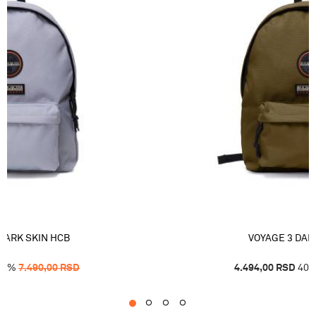
HARK SKIN HCB
VOYAGE 3 DAR
40
%
7.490,00
RSD
4.494,00
RSD
40
1
2
3
4