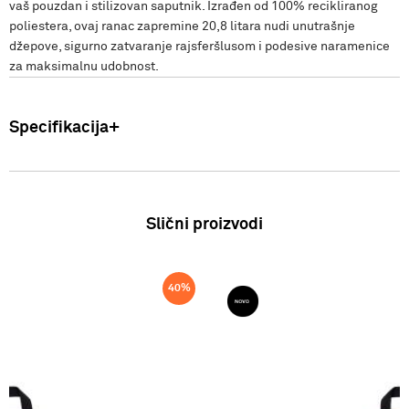
vaš pouzdan i stilizovan saputnik. Izrađen od 100% recikliranog
poliestera, ovaj ranac zapremine 20,8 litara nudi unutrašnje
džepove, sigurno zatvaranje rajsferšlusom i podesive naramenice
za maksimalnu udobnost.
Specifikacija
Uvoznik: Punto Blu d.o.o. Hadži-Melentijeva 59, Beograd, Srbija.
Proizvođač: VF International SAGL-Stabio, Švajcarska Ranac
Zemlja porekla: Kina Sastav: 100% Poliester SS25
Slični proizvodi
40
%