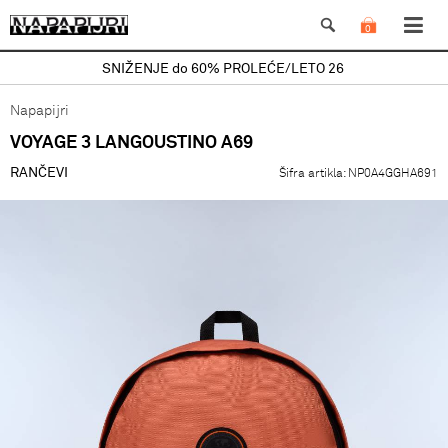
0
SNIŽENJE do 60% PROLEĆE/LETO 26
Napapijri
VOYAGE 3 LANGOUSTINO A69
RANČEVI
Šifra artikla:
NP0A4GGHA691