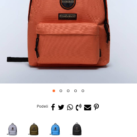
1
2
3
4
5
Podeli