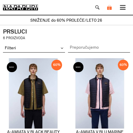
0
SNIŽENJE do 60% PROLEĆE/LETO 26
PRSLUCI
6 PROIZVODA
Filteri
60
%
60
%
A-AMIATA V BLACK BEAUTY
A-AMIATA V BLU MARINE