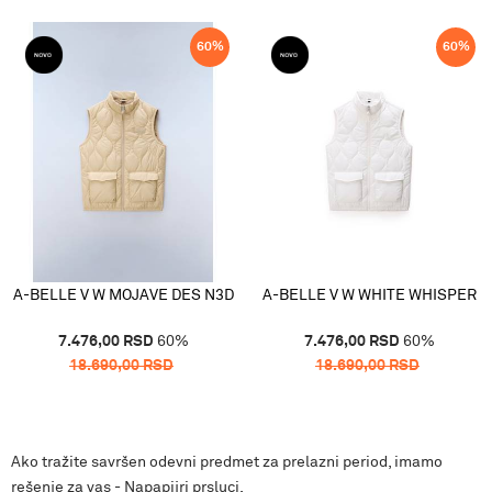
60
%
60
%
A-BELLE V W MOJAVE DES N3D
A-BELLE V W WHITE WHISPER
7.476,00
RSD
60
%
7.476,00
RSD
60
%
18.690,00
RSD
18.690,00
RSD
Ako tražite savršen odevni predmet za prelazni period, imamo
rešenje za vas - Napapijri prsluci.