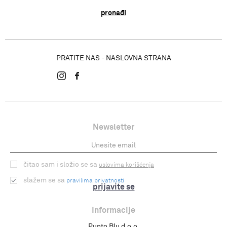
pronađi
PRATITE NAS - NASLOVNA STRANA
Newsletter
čitao sam i složio se sa
uslovima korišćenja
slažem se sa
pravilima privatnosti
prijavite se
Informacije
Punto Blu d.o.o.