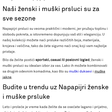
Naši ženski i muški prsluci su za
sve sezone
Napapijri prsluci su veoma praktični i moderni, jer pružaju toplinu i
slobodu pokreta, a istovremeno dopunjuju vaš stil i eleganciju. U
našoj kolekciji možete naći prsluke različitih boja, materijala,
krojeva i veličina, tako da ćete sigurno naći onaj koji vam najbolje
pristaje.
Bilo da želite postići
sportski, casual ili poslovni izgled
, ženski i
muški prsluci su idealan izbor za vas. Lako ih možete kombinovati
sa drugim odevnim komadima, kao što su
muški duksevi
i
muške
jakne
.
Budite u trendu uz Napapijri ženske
i muške prsluke
Leto i proleće je vreme kada želite da se osećate lagano i prijatno,