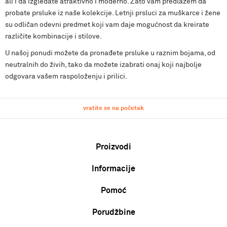
ali i da izgledate atraktivno i moderno. Zato vam predlažem da
probate prsluke iz naše kolekcije. Letnji prsluci za muškarce i žene
su odličan odevni predmet koji vam daje mogućnost da kreirate
različite kombinacije i stilove.
U našoj ponudi možete da pronađete prsluke u raznim bojama, od
neutralnih do živih, tako da možete izabrati onaj koji najbolje
odgovara vašem raspoloženju i prilici.
vratite se na početak
Proizvodi
Informacije
Muškarci
Žene
Pomoć
O nama
Deca
Zaposlenje
Uslovi korišćenja i prodaje
Porudžbine