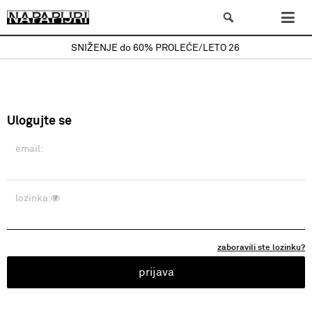
SNIŽENJE do 60% PROLEĆE/LETO 26
Ulogujte se
email:
lozinka:
zaboravili ste lozinku?
prijava