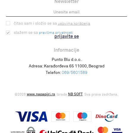
Newsletter
čitao sam i složio se sa
uslovima korišćenja
slažem se sa
pravilima privatnosti
prijavite se
Informacije
Punto Blu d.o.o.
Adresa:
Karađorđeva 65 11000, Beograd
Telefon:
069/5601589
www.napapijri.rs
NB SOFT
©2026
, Izrada
. Sva prava zadržana.