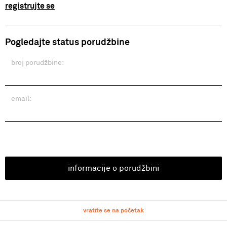
registrujte se
Pogledajte status porudžbine
broj porudžbine:
email:
informacije o porudžbini
vratite se na početak