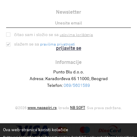
Newsletter
čitao sam i složio se sa
uslovima korišćenja
slažem se sa
pravilima privatnosti
prijavite se
Informacije
Punto Blu d.o.o.
Adresa:
Karađorđeva 65 11000, Beograd
Telefon:
069/5601589
www.napapijri.rs
NB SOFT
©2026
, Izrada
. Sva prava zadržana.
Ova web-stranica koristi kolačiće