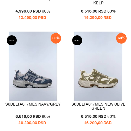
KELP
4.996,00
RSD
60
%
6.516,00
RSD
60
%
12.490,00
RSD
16.290,00
RSD
60
%
60
%
S6DELTA01/MES NAVY/GREY
S6DELTA01/MES NEW OLIVE
GREEN
6.516,00
RSD
60
%
6.516,00
RSD
60
%
16.290,00
RSD
16.290,00
RSD