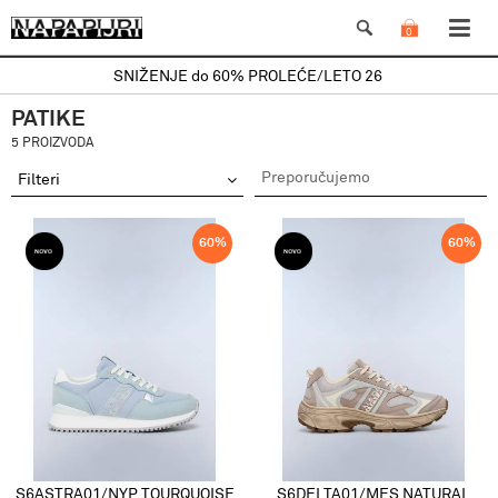
0
SNIŽENJE do 60% PROLEĆE/LETO 26
PATIKE
5 PROIZVODA
Filteri
60
%
60
%
S6ASTRA01/NYP TOURQUOISE
S6DELTA01/MES NATURAL