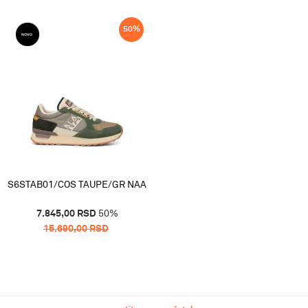
50
%
S6STAB01/COS TAUPE/GR NAA
7.845,00
RSD
50
%
15.690,00
RSD