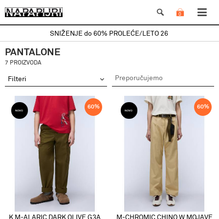
0
SNIŽENJE do 60% PROLEĆE/LETO 26
PANTALONE
7 PROIZVODA
Filteri
60
%
60
%
K M-ALARIC DARK OLIVE G3A
M-CHROMIC CHINO W MOJAVE