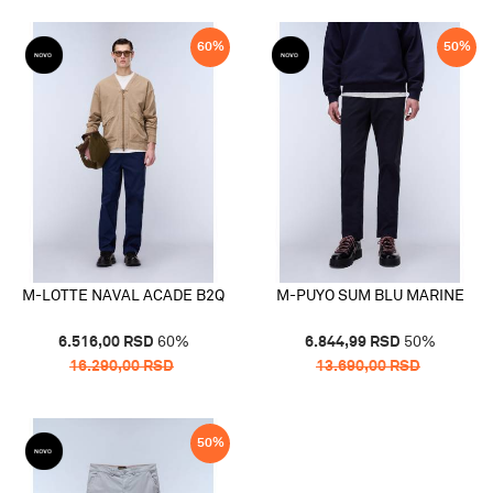
60
%
50
%
M-LOTTE NAVAL ACADE B2Q
M-PUYO SUM BLU MARINE
6.516,00
RSD
60
%
6.844,99
RSD
50
%
16.290,00
RSD
13.690,00
RSD
50
%