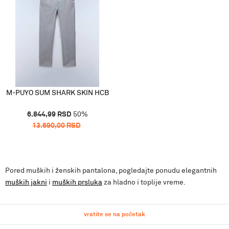
M-PUYO SUM SHARK SKIN HCB
6.844,99
RSD
50
%
13.690,00
RSD
Pored muških i ženskih pantalona, pogledajte ponudu elegantnih
muških jakni
i
muških prsluka
za hladno i toplije vreme.
vratite se na početak