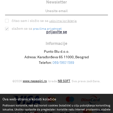
Newsletter
čitao sam i složio se sa
uslovima korišćenja
slažem se sa
pravilima privatnosti
prijavite se
Informacije
Punto Blu d.o.o.
Adresa:
Karađorđeva 65 11000, Beograd
Telefon:
069/5601589
www.napapijri.rs
NB SOFT
©2026
, Izrada
. Sva prava zadržana.
Ova web-stranica koristi kolačiće
Poštovani korisniče, naš sajt koristi cookies (kolačiće) u cilju poboljšanja korisničkog
iskustva. Ukoliko nastavite da pregledate i koristite našu Internet prodavnicu, slažete