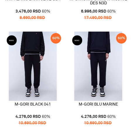
DES N3D
3.476,00
RSD
60
%
6.996,00
RSD
60
%
8.690,00
RSD
17.490,00
RSD
60
%
60
%
M-GORI BLACK 041
M-GORI BLU MARINE
4.276,00
RSD
60
%
4.276,00
RSD
60
%
10.690,00
RSD
10.690,00
RSD