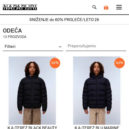
0
SNIŽENJE do 60% PROLEĆE/LETO 26
ODEĆA
13 PROIZVODA
Filteri
52
%
52
%
K A-TEREZ BLACK BEAUTY
K A-TEREZ BLU MARINE