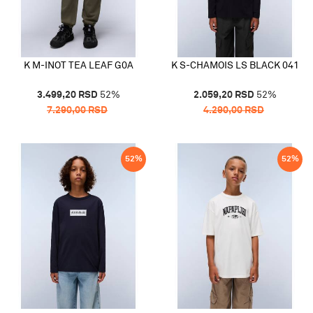
K M-INOT TEA LEAF G0A
K S-CHAMOIS LS BLACK 041
3.499,20
RSD
52
%
2.059,20
RSD
52
%
7.290,00
RSD
4.290,00
RSD
52
%
52
%