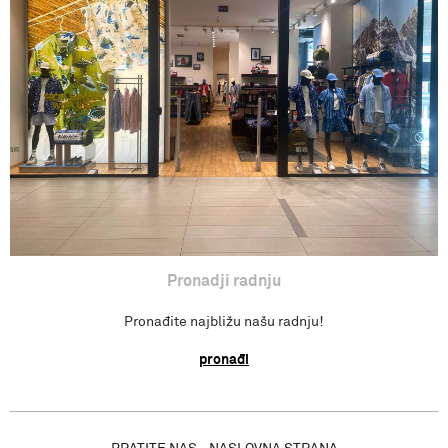
Povraćaj sredstva
Isporuka
Pronađi radnju
Pronadji radnju
Pronađite najbližu našu radnju!
pronađi