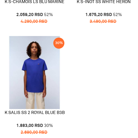
K S-CHAMOIS LS BLU MARINE
K S-INOT SS WHITE HERON
2.059,20
RSD
52
%
1.675,20
RSD
52
%
4.290,00
RSD
3.490,00
RSD
30
%
K SALIS SS 2 ROYAL BLUE B3B
1.883,00
RSD
30
%
2.690,00
RSD