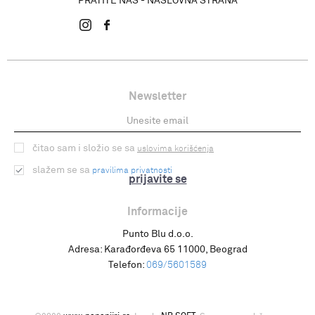
PRATITE NAS - NASLOVNA STRANA
Newsletter
čitao sam i složio se sa
uslovima korišćenja
slažem se sa
pravilima privatnosti
prijavite se
Informacije
Punto Blu d.o.o.
Adresa:
Karađorđeva 65 11000, Beograd
Telefon:
069/5601589