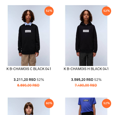
52
%
52
%
K B-CHAMOIS C BLACK 041
K B-CHAMOIS H BLACK 041
3.211,20
RSD
52
%
3.595,20
RSD
52
%
6.690,00
RSD
7.490,00
RSD
60
%
52
%