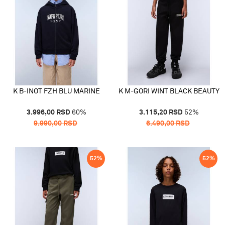
K B-INOT FZH BLU MARINE
K M-GORI WINT BLACK BEAUTY
3.996,00
RSD
60
%
3.115,20
RSD
52
%
9.990,00
RSD
6.490,00
RSD
52
%
52
%