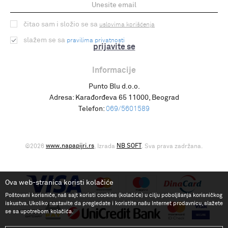
čitao sam i složio se sa
uslovima korišćenja
slažem se sa
pravilima privatnosti
prijavite se
Informacije
Punto Blu d.o.o.
Adresa:
Karađorđeva 65 11000, Beograd
Telefon:
069/5601589
www.napapijri.rs
NB SOFT
©2026
, Izrada
. Sva prava zadržana.
Ova web-stranica koristi kolačiće
Poštovani korisniče, naš sajt koristi cookies (kolačiće) u cilju poboljšanja korisničkog
iskustva. Ukoliko nastavite da pregledate i koristite našu Internet prodavnicu, slažete
se sa upotrebom kolačića.