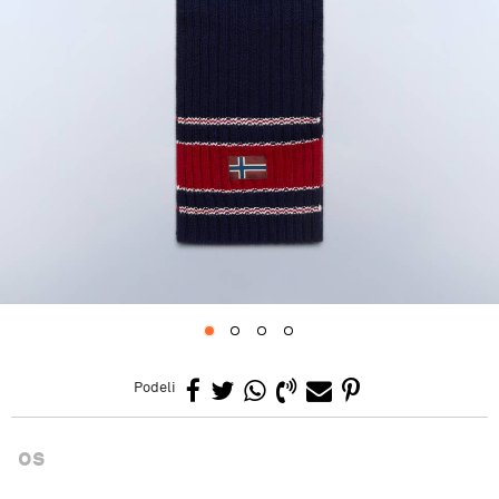
1
2
3
4
Podeli
os