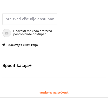
proizvod više nije dostupan
Obavesti me kada proizvod
ponovo bude dostupan
Sačuvajte u listi želja
Specifikacija
Uvoznik: Punto Blu d.o.o. Hadži-Melentijeva 59, Beograd, Srbija.
Proizvođač: VF International SAGL-Stabio, Švajcarska Muski sal
Sastav: 75% Akrikl, 10% Viskoza, 10% Vuna, 5% Alpaka Zemlja
vratite se na početak
porekla: Italija FW24