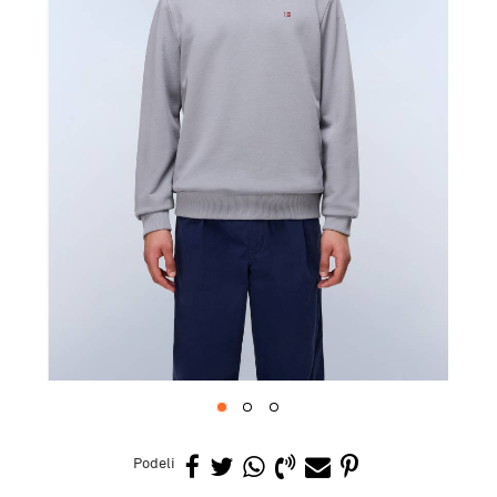
1
2
3
Podeli