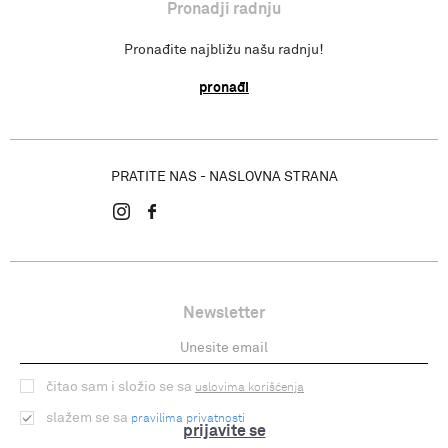
Pronadji radnju
Pronađite najbližu našu radnju!
pronađi
PRATITE NAS - NASLOVNA STRANA
Newsletter
čitao sam i složio se sa
uslovima korišćenja
slažem se sa
pravilima privatnosti
prijavite se