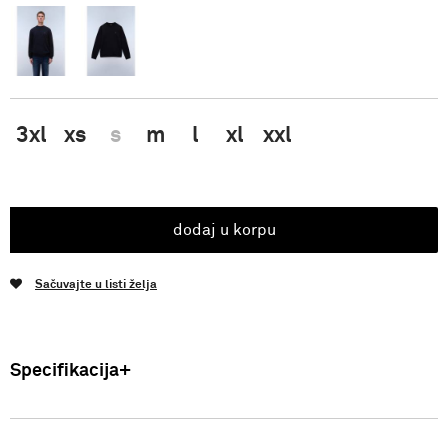
3xl
xs
s
m
l
xl
xxl
dodaj u korpu
Sačuvajte u listi želja
Specifikacija
Uvoznik: Punto Blu d.o.o. Hadži-Melentijeva 59, Beograd, Srbija.