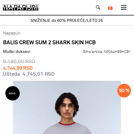
0
SNIŽENJE do 60% PROLEĆE/LETO 26
Napapijri
BALIS CREW SUM 2 SHARK SKIN HCB
Muški duksevi
Šifra artikla:
NP0A4H89HCB1
9.490,00
RSD
4.744,99
RSD
Ušteda:
4.745,01
RSD
50
%