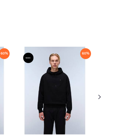
60
%
60
%