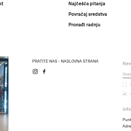
kt
Najčešća pitanja
Povraćaj sredstva
Pronađi radnju
PRATITE NAS - NASLOVNA STRANA
New
Inf
Punt
Adre