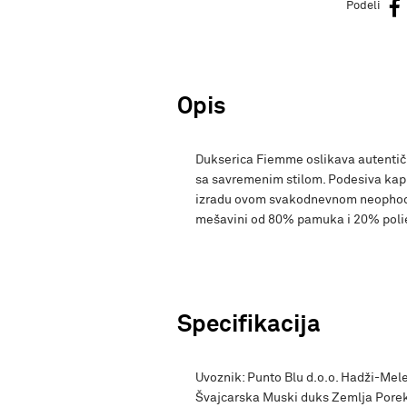
Podeli
Opis
Dukserica Fiemme oslikava autentičn
sa savremenim stilom. Podesiva kapu
izradu ovom svakodnevnom neophodno
mešavini od 80% pamuka i 20% polie
Specifikacija
Uvoznik: Punto Blu d.o.o. Hadži-Mele
Švajcarska Muski duks Zemlja Pore