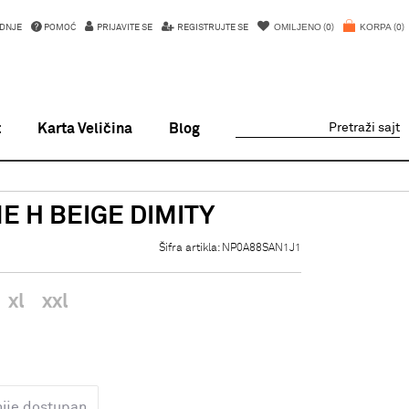
OMILJENO
KORPA
DNJE
POMOĆ
PRIJAVITE SE
REGISTRUJTE SE
0
0
t
Karta Veličina
Blog
Pretraži sajt
E H BEIGE DIMITY
Šifra artikla:
NP0A88SAN1J1
xl
xxl
nije dostupan