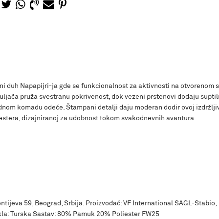
i duh Napapijri-ja gde se funkcionalnost za aktivnosti na otvorenom 
ljača pruža svestranu pokrivenost, dok vezeni prstenovi dodaju supti
m komadu odeće. Štampani detalji daju moderan dodir ovoj izdržlji
stera, dizajniranoj za udobnost tokom svakodnevnih avantura.
ntijeva 59, Beograd, Srbija. Proizvođač: VF International SAGL-Stabio,
kla: Turska Sastav: 80% Pamuk 20% Poliester FW25