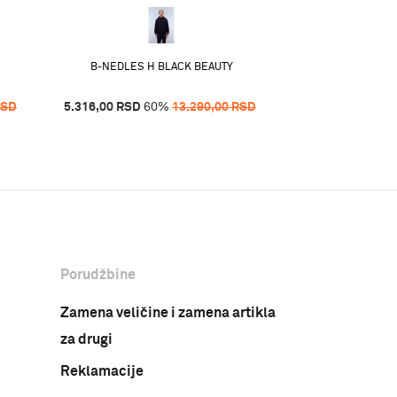
B-NEDLES H BLACK BEAUTY
B-NEDLES 
RSD
5.316,00
RSD
60
%
13.290,00
RSD
5.316,00
RSD
60
Porudžbine
Zamena veličine i zamena artikla
za drugi
Reklamacije