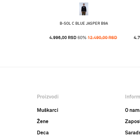
ACK BEAUTY
B-SOL C BLUE JASPER B9A
%
12.490,00
RSD
4.996,00
RSD
60
%
12.490,00
RSD
4.
Proizvodi
Inform
Muškarci
O nam
Žene
Zapos
Deca
Sarad