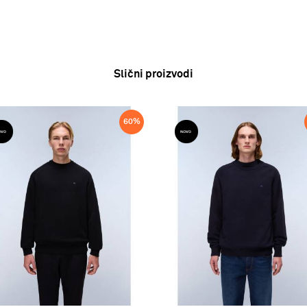
Slični proizvodi
60
%