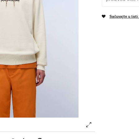
Sačuvajte u listi
.