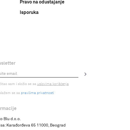
Pravo na odustajanje
Isporuka
sletter
čitao sam i složio se sa
uslovima korišćenja
slažem se sa
pravilima privatnosti
ormacije
o Blu d.o.o.
sa:
Karađorđeva 65 11000, Beograd