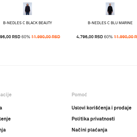
B-NEDLES C BLACK BEAUTY
B-NEDLES C BLU MARINE
796,00
RSD
60
%
11.990,00
RSD
4.796,00
RSD
60
%
11.990,00
acije
Pomoć
a
Uslovi korišćenja i prodaje
lenje
Politika privatnosti
nja
Načini plaćanja