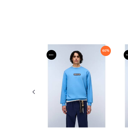
60
%
60
%