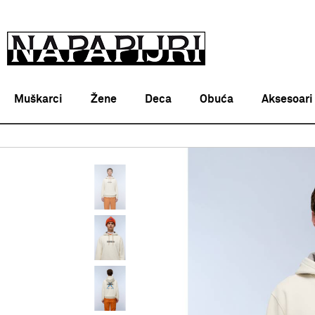
Muškarci
Žene
Deca
Obuća
Aksesoari
Napapijri Srbija online
PROIZVODI
ODEĆA
DUKSEVI