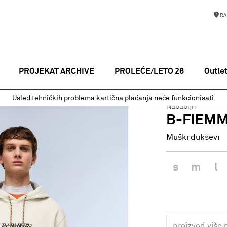
RA
PROJEKAT ARCHIVE
PROLEĆE/LETO 26
Outle
Muški duksevi
B-FIEMME H BEIGE DIMITY
Usled tehničkih problema kartična plaćanja neće funkcionisati
Napapijri
B-FIEMM
Muški duksevi
s
m
l
proizvod više 