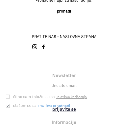
Pronađite najbližu našu radnju!
pronađi
PRATITE NAS - NASLOVNA STRANA
Newsletter
čitao sam i složio se sa
uslovima korišćenja
slažem se sa
pravilima privatnosti
prijavite se
Informacije