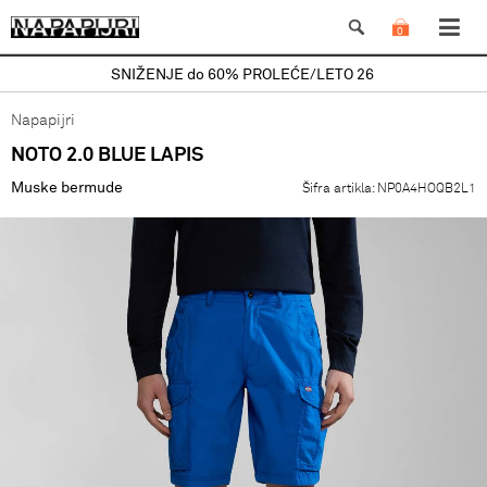
0
SNIŽENJE do 60% PROLEĆE/LETO 26
Napapijri
NOTO 2.0 BLUE LAPIS
Muske bermude
Šifra artikla:
NP0A4HOQB2L1