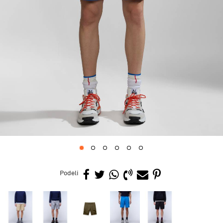
1
2
3
4
5
6
Podeli