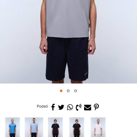
1
2
3
Podeli