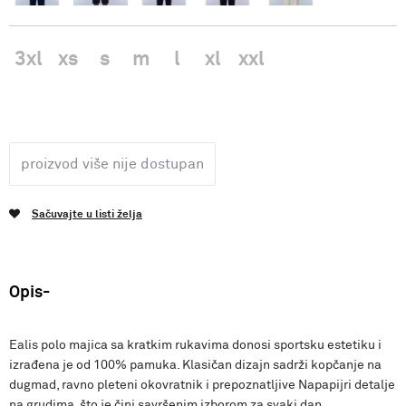
3xl
xs
s
m
l
xl
xxl
proizvod više nije dostupan
Sačuvajte u listi želja
Opis
Ealis polo majica sa kratkim rukavima donosi sportsku estetiku i
izrađena je od 100% pamuka. Klasičan dizajn sadrži kopčanje na
dugmad, ravno pleteni okovratnik i prepoznatljive Napapijri detalje
na grudima, što je čini savršenim izborom za svaki dan.