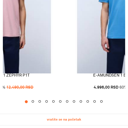
 1 ZEPHYR P1T
E-AMUNDSEN 1 BL
0
%
12.490,00
RSD
4.996,00
RSD
60
%
1
2
3
4
5
6
7
8
9
10
11
12
vratite se na početak