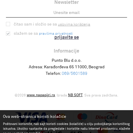
Newsletter
čitao sam i složio se sa
uslovima korišćenja
slažem se sa
pravilima privatnosti
prijavite se
Informacije
Punto Blu d.o.o.
Adresa:
Karađorđeva 65 11000, Beograd
Telefon:
069/5601589
www.napapijri.rs
NB SOFT
©2026
, Izrada
. Sva prava zadržana.
Ova web-stranica koristi kolačiće
Poštovani korisniče, naš sajt koristi cookies (kolačiće) u cilju poboljšanja korisničkog
iskustva. Ukoliko nastavite da pregledate i koristite našu Internet prodavnicu, slažete