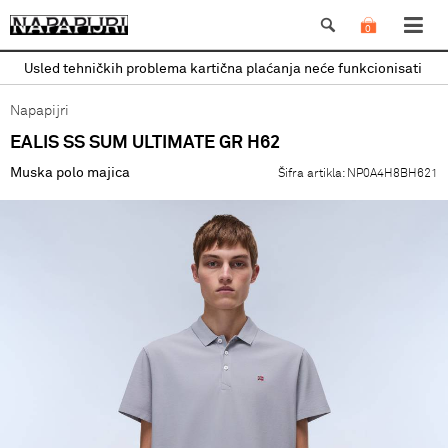
0
Usled tehničkih problema kartična plaćanja neće funkcionisati
Napapijri
EALIS SS SUM ULTIMATE GR H62
Muska polo majica
Šifra artikla:
NP0A4H8BH621