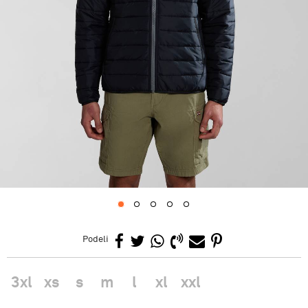
1
2
3
4
5
Podeli
3xl
xs
s
m
l
xl
xxl