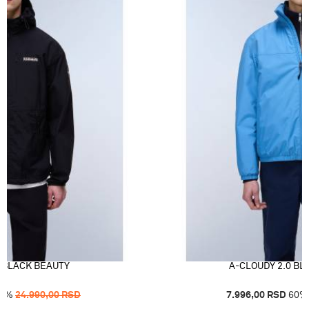
 BLACK BEAUTY
A-CLOUDY 2.0 BL
0
%
24.990,00
RSD
7.996,00
RSD
60
%