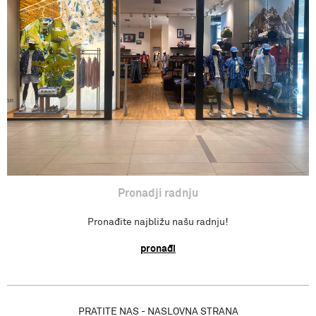
Povraćaj sredstva
Isporuka
Pronađi radnju
Pronadji radnju
Pronađite najbližu našu radnju!
pronađi
PRATITE NAS - NASLOVNA STRANA