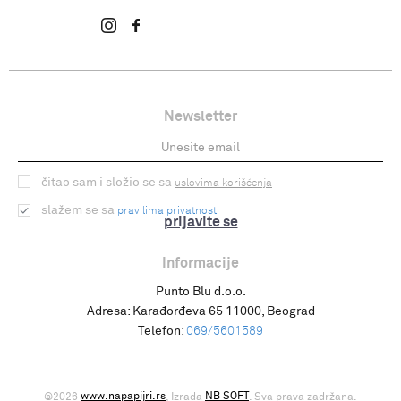
Newsletter
čitao sam i složio se sa
uslovima korišćenja
slažem se sa
pravilima privatnosti
prijavite se
Informacije
Punto Blu d.o.o.
Adresa:
Karađorđeva 65 11000, Beograd
Telefon:
069/5601589
www.napapijri.rs
NB SOFT
©2026
, Izrada
. Sva prava zadržana.