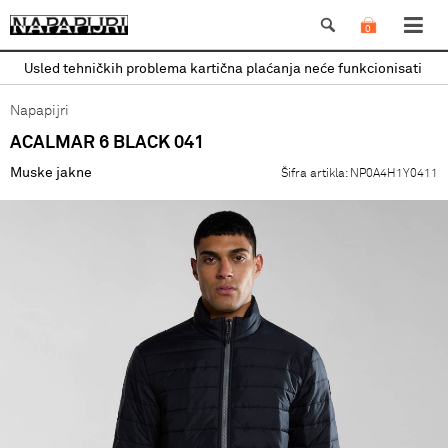
0
Usled tehničkih problema kartična plaćanja neće funkcionisati
Napapijri
ACALMAR 6 BLACK 041
Muske jakne
Šifra artikla:
NP0A4H1Y0411