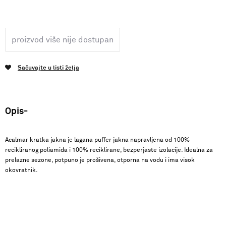
proizvod više nije dostupan
Sačuvajte u listi želja
Opis
Acalmar kratka jakna je lagana puffer jakna napravljena od 100%
recikliranog poliamida i 100% reciklirane, bezperjaste izolacije. Idealna za
prelazne sezone, potpuno je prošivena, otporna na vodu i ima visok
okovratnik.