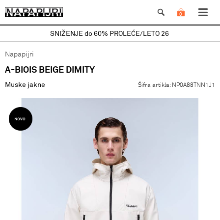
0
SNIŽENJE do 60% PROLEĆE/LETO 26
Napapijri
A-BIOIS BEIGE DIMITY
Muske jakne
Šifra artikla:
NP0A88TNN1J1