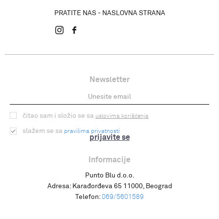
PRATITE NAS - NASLOVNA STRANA
Newsletter
čitao sam i složio se sa
uslovima korišćenja
slažem se sa
pravilima privatnosti
prijavite se
Informacije
Punto Blu d.o.o.
Adresa:
Karađorđeva 65 11000, Beograd
Telefon:
069/5601589