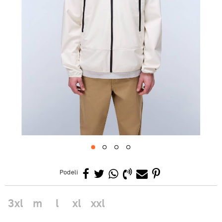
1
2
3
4
Podeli
3xl
m
l
xl
xxl