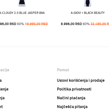
A-CLOUDY 2.0 BLUE JASPER B9A
A-GIOVI 1 BLACK BEAUTY
996,00
RSD
60
%
19.990,00
RSD
8.996,00
RSD
60
%
22.490,00
acije
Pomoć
a
Uslovi korišćenja i prodaje
lenje
Politika privatnosti
nja
Načini plaćanja
kt
Najčešća pitanja