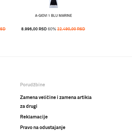
19.996,00
RSD
6
A-GIOVI 1 BLU MARINE
RSD
8.996,00
RSD
60
%
22.490,00
RSD
Porudžbine
Zamena veličine i zamena artikla
za drugi
Reklamacije
Pravo na odustajanje