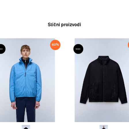
Slični proizvodi
60
%