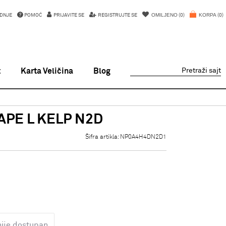
OMILJENO
KORPA
DNJE
POMOĆ
PRIJAVITE SE
REGISTRUJTE SE
0
0
t
Karta Veličina
Blog
Pretraži sajt
APE L KELP N2D
Šifra artikla:
NP0A4H4DN2D1
nije dostupan