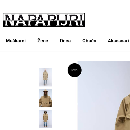
Muškarci
Žene
Deca
Obuća
Aksesoari
Napapijri Srbija online
PROIZVODI
ODEĆA
JAKNE
M