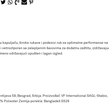
 kapuljaču, široke rukave i podesivi rub za optimalne performanse na
i vetrootporan sa zalepljenim šavovima za dodatnu zaštitu, izdržavaju
emeno održavajući opušten i lagan izgled.
ntijeva 59, Beograd, Srbija. Proizvođač: VF International SAGL-Stabio,
% Poliester Zemlja porekla: Bangladeš SS26