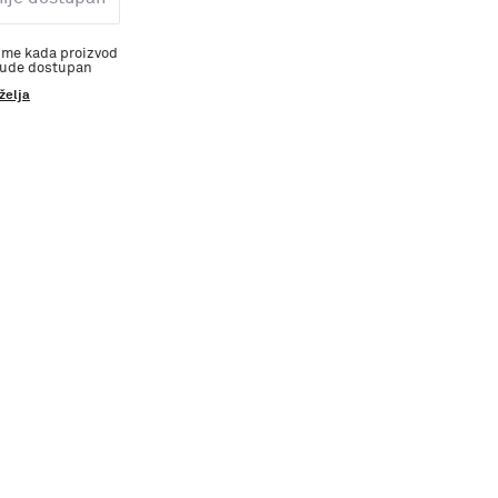
 me kada proizvod
bude dostupan
 želja