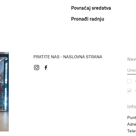
Povraćaj sredstva
Pronađi radnju
PRATITE NAS - NASLOVNA STRANA
New
Inf
Punt
Adre
Tele