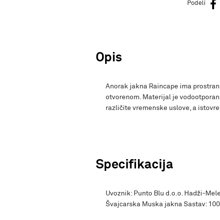
Podeli
Opis
Anorak jakna Raincape ima prostranu
otvorenom. Materijal je vodootporan 
različite vremenske uslove, a istovr
Specifikacija
Uvoznik: Punto Blu d.o.o. Hadži-Mele
Švajcarska Muska jakna Sastav: 100