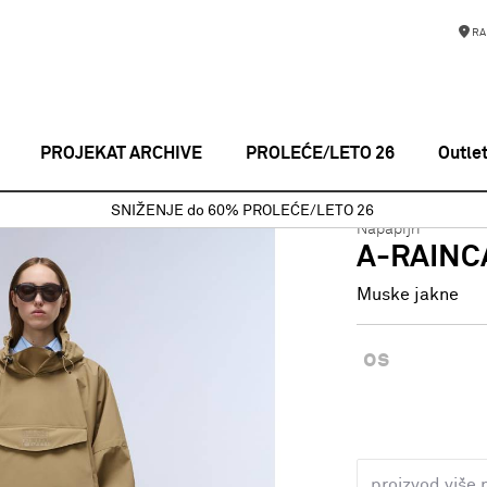
RA
PROJEKAT ARCHIVE
PROLEĆE/LETO 26
Outle
uske jakne
A-RAINCAPE L KELP N2D
SNIŽENJE do 60% PROLEĆE/LETO 26
Napapijri
A-RAINC
Muske jakne
os
proizvod više 