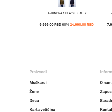
%
17.490,00
RSD
A-TUNDRA 1 BLACK BEAUTY
9.996,00
RSD
60
%
24.990,00
RSD
7.
Proizvodi
Inform
Muškarci
O nam
Žene
Zapos
Deca
Sarad
Karta veličina
Konta