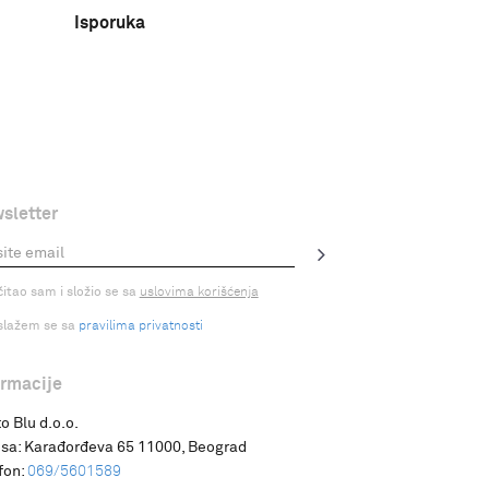
Isporuka
sletter
čitao sam i složio se sa
uslovima korišćenja
slažem se sa
pravilima privatnosti
ormacije
o Blu d.o.o.
sa:
Karađorđeva 65 11000, Beograd
fon:
069/5601589