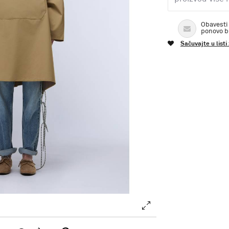
Obavesti
ponovo 
Sačuvajte u listi
.