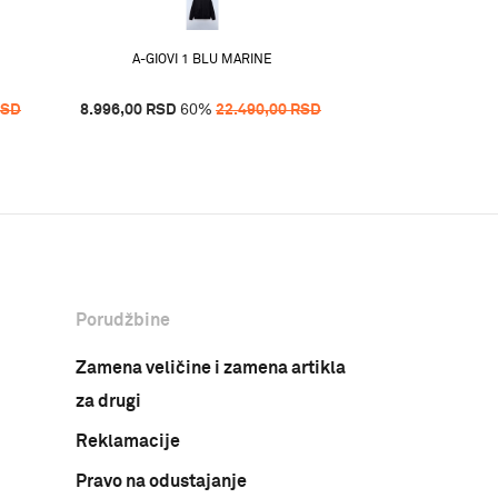
19.996,00
RSD
6
A-GIOVI 1 BLU MARINE
RSD
8.996,00
RSD
60
%
22.490,00
RSD
Porudžbine
Zamena veličine i zamena artikla
za drugi
Reklamacije
Pravo na odustajanje