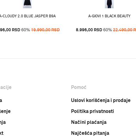
A-CLOUDY 2.0 BLUE JASPER B9A
A-GIOVI 1 BLACK BEAUTY
996,00
RSD
60
%
19.990,00
RSD
8.996,00
RSD
60
%
22.490,00
acije
Pomoć
a
Uslovi korišćenja i prodaje
lenje
Politika privatnosti
nja
Načini plaćanja
kt
Najčešća pitanja