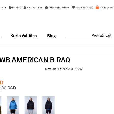
OMILJENO
KORPA
DNJE
POMOĆ
PRIJAVITE SE
REGISTRUJTE SE
0
0
t
Karta Veličina
Blog
Pretraži sajt
 WB AMERICAN B RAQ
Šifra artikla:
NP0A4FI3RAQ1
D
,00
RSD