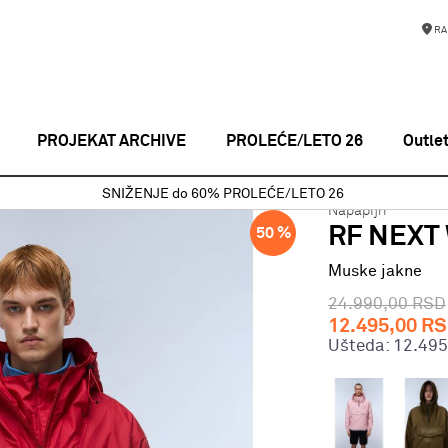
RA
PROJEKAT ARCHIVE
PROLEĆE/LETO 26
Outle
uske jakne
RF NEXT WB AMERICAN B RAQ
SNIŽENJE do 60% PROLEĆE/LETO 26
Napapijri
RF NEXT
50
%
Muske jakne
24.990,00
RSD
12.495,00
RS
Ušteda:
12.495