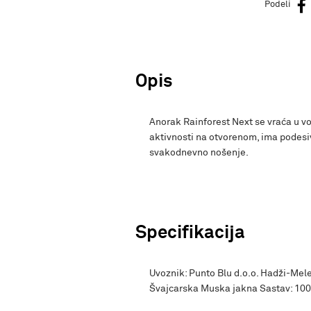
Podeli
Opis
Anorak Rainforest Next se vraća u vo
aktivnosti na otvorenom, ima podesiv
svakodnevno nošenje.
Specifikacija
Uvoznik: Punto Blu d.o.o. Hadži-Mele
Švajcarska Muska jakna Sastav: 10