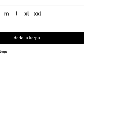
m
l
xl
xxl
dodaj u korpu
 želja