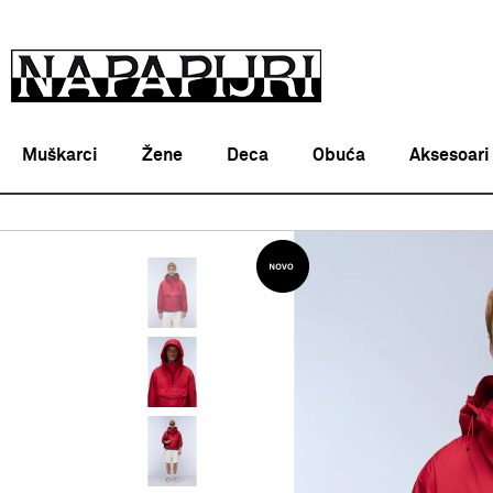
Muškarci
Žene
Deca
Obuća
Aksesoari
Napapijri Srbija online
PROIZVODI
ODEĆA
JAKNE
M