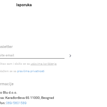
Isporuka
sletter
čitao sam i složio se sa
uslovima korišćenja
slažem se sa
pravilima privatnosti
ormacije
o Blu d.o.o.
sa:
Karađorđeva 65 11000, Beograd
fon:
069/5601589