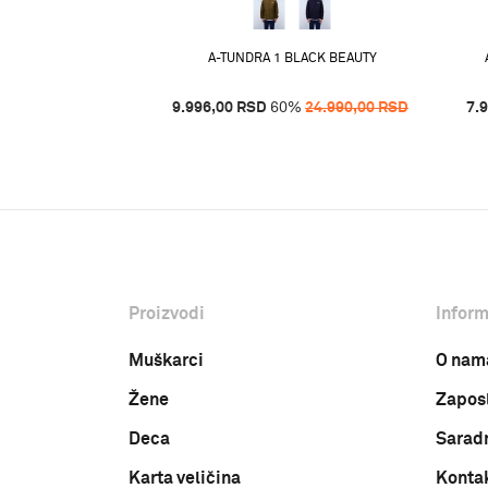
%
17.490,00
RSD
A-TUNDRA 1 BLACK BEAUTY
9.996,00
RSD
60
%
24.990,00
RSD
7.
Proizvodi
Inform
Muškarci
O nam
Žene
Zapos
Deca
Sarad
Karta veličina
Konta