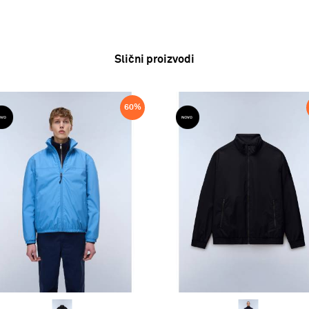
Slični proizvodi
60
%