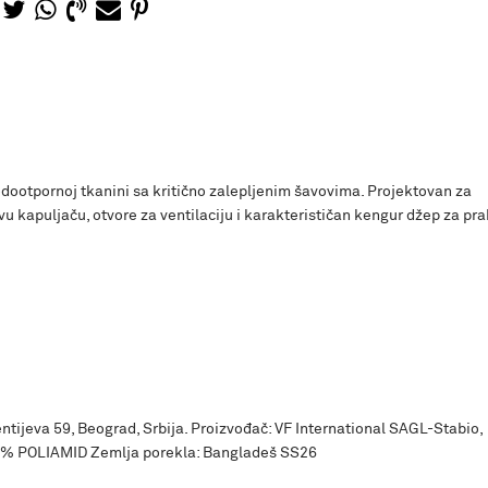
dootpornoj tkanini sa kritično zalepljenim šavovima. Projektovan za
u kapuljaču, otvore za ventilaciju i karakterističan kengur džep za pra
ntijeva 59, Beograd, Srbija. Proizvođač: VF International SAGL-Stabio,
0% POLIAMID Zemlja porekla: Bangladeš SS26