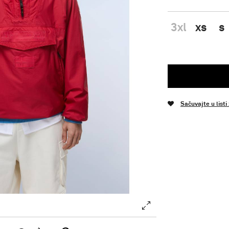
3xl
xs
s
Sačuvajte u listi
.