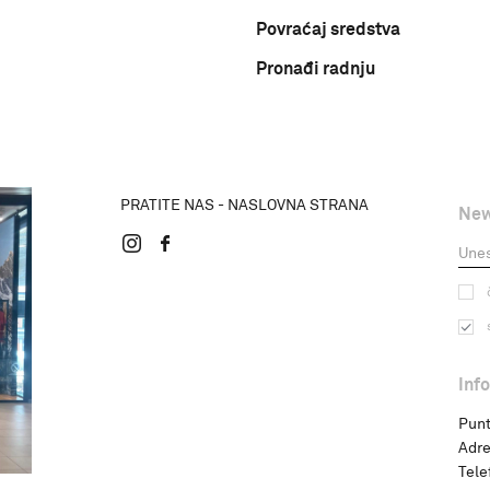
Povraćaj sredstva
Pronađi radnju
PRATITE NAS - NASLOVNA STRANA
New
Inf
Punt
Adre
Tele