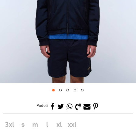
1
2
3
4
5
Podeli
3xl
s
m
l
xl
xxl