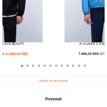
 BLACK BEAUTY
A-CLOUDY 2.0 BL
0
%
24.990,00
RSD
7.996,00
RSD
60
%
1
2
3
4
5
6
7
8
9
10
11
12
vratite se na početak
Proizvodi