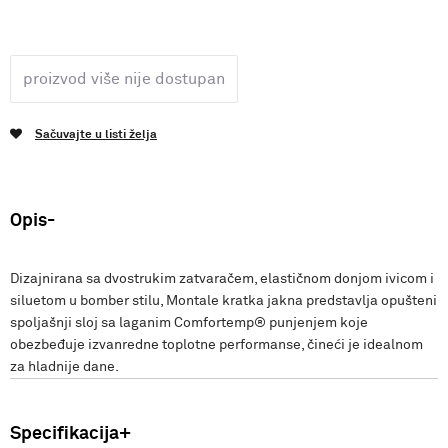
proizvod više nije dostupan
Sačuvajte u listi želja
Opis
Dizajnirana sa dvostrukim zatvaračem, elastičnom donjom ivicom i
siluetom u bomber stilu, Montale kratka jakna predstavlja opušteni
spoljašnji sloj sa laganim Comfortemp® punjenjem koje
obezbeđuje izvanredne toplotne performanse, čineći je idealnom
za hladnije dane.
Specifikacija