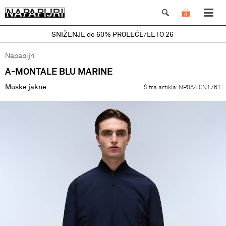
0
SNIŽENJE do 60% PROLEĆE/LETO 26
Napapijri
A-MONTALE BLU MARINE
Muske jakne
Šifra artikla:
NP0A4ICN1761