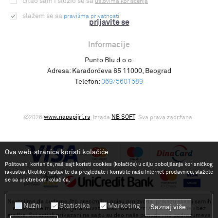
čitao sam i složio se sa
uslovima korišćenja
slažem se sa
pravilima privatnosti
prijavite se
Informacije
Punto Blu d.o.o.
Adresa:
Karađorđeva 65 11000, Beograd
Telefon:
069/5601589
www.napapijri.rs
NB SOFT
©2026
, Izrada
. Sva prava zadržana.
Ova web-stranica koristi kolačiće
Poštovani korisniče, naš sajt koristi cookies (kolačiće) u cilju poboljšanja korisničkog
iskustva. Ukoliko nastavite da pregledate i koristite našu Internet prodavnicu, slažete
se sa upotrebom kolačića.
Nastojimo da budemo što precizniji u opisu proizvoda, prikazu slika i samih
Nužni
Statistika
Marketing
Saznaj više
cena, ali ne možemo garantovati da su sve informacije kompletne i bez
greške. Svi artikli prikazani na sajtu su deo naše ponude i ne podrazumeva