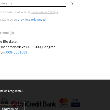
čitao sam i složio se sa
uslovima korišćenja
slažem se sa
pravilima privatnosti
ormacije
o Blu d.o.o.
sa:
Karađorđeva 65 11000, Beograd
fon:
069/5601589
vite da pregledate i
Slažem se