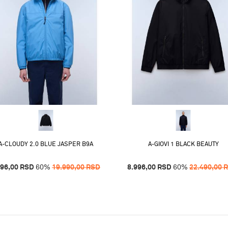
A-CLOUDY 2.0 BLUE JASPER B9A
A-GIOVI 1 BLACK BEAUTY
996,00
RSD
60
%
19.990,00
RSD
8.996,00
RSD
60
%
22.490,00