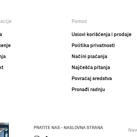
acije
Pomoć
a
Uslovi korišćenja i prodaje
lenje
Politika privatnosti
nja
Načini plaćanja
kt
Najčešća pitanja
Povraćaj sredstva
Pronađi radnju
PRATITE NAS - NASLOVNA STRANA
New