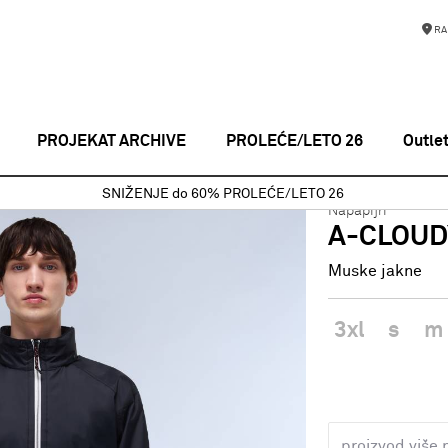
RA
PROJEKAT ARCHIVE
PROLEĆE/LETO 26
Outle
uske jakne
A-CLOUDY BLACK 041
SNIŽENJE do 60% PROLEĆE/LETO 26
Napapijri
A-CLOUD
Muske jakne
3xl
s
m
proizvod više 