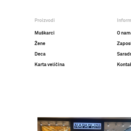
Proizvodi
Inform
Muškarci
O nam
Žene
Zapos
Deca
Sarad
Karta veličina
Konta