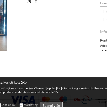
Inf
Punt
Adre
Tele
a koristi kolačiće
 naš sajt koristi cookies (kolačiće) u cilju poboljšanja korisničkog iskustva. Ukoliko nasta
rnet prodavnicu, slažete se sa upotrebom kolačića.
ana.
Statistika
Marketing
Saznaj više