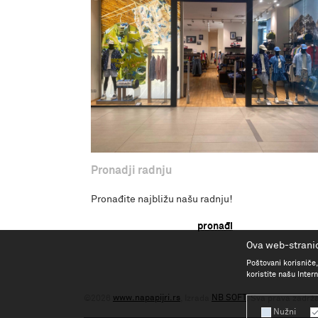
Pronadji radnju
Pronađite najbližu našu radnju!
pronađi
Ova web-stranic
Poštovani korisniče,
koristite našu Inte
www.napapijri.rs
NB SOFT
©2026
, Izrada
. Sva prava zadrž
Nužni