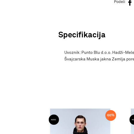
Podeli
Specifikacija
Uvoznik: Punto Blu d.o.o. Hadži-Mele
Švajcarska Muska jakna Zemlja por
60
%
60
%