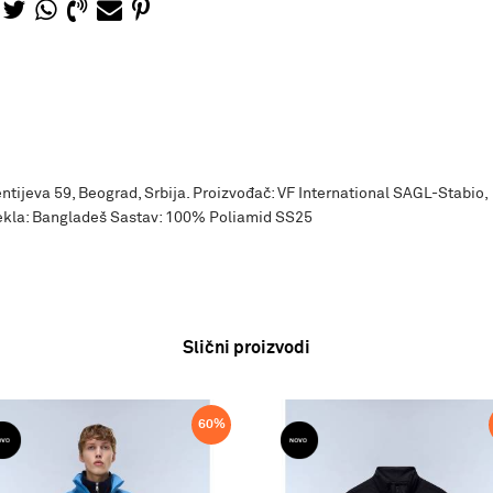
ntijeva 59, Beograd, Srbija. Proizvođač: VF International SAGL-Stabio,
ekla: Bangladeš Sastav: 100% Poliamid SS25
Slični proizvodi
60
%