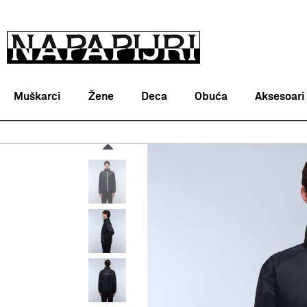
Muškarci
Žene
Deca
Obuća
Aksesoari
Napapijri Srbija online
PROIZVODI
ODEĆA
JAKNE
M