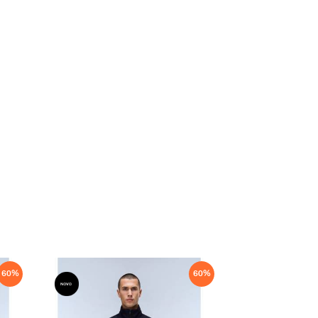
60
%
60
%