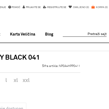
OMILJENO
KORPA
DNJE
POMOĆ
PRIJAVITE SE
REGISTRUJTE SE
0
0
t
Karta Veličina
Blog
Pretraži sajt
Y BLACK 041
Šifra artikla:
NP0A4HPP0411
l
xl
xxl
nije dostupan