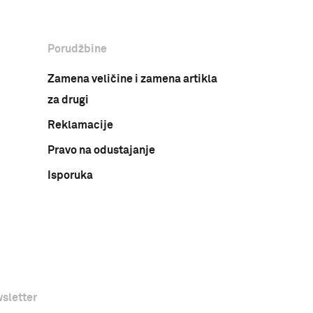
Porudžbine
Zamena veličine i zamena artikla
za drugi
Reklamacije
Pravo na odustajanje
Isporuka
sletter