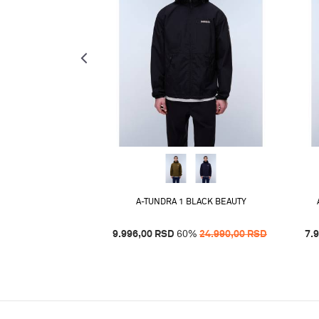
BLACK BEAUTY
%
17.490,00
RSD
A-TUNDRA 1 BLACK BEAUTY
9.996,00
RSD
60
%
24.990,00
RSD
7.