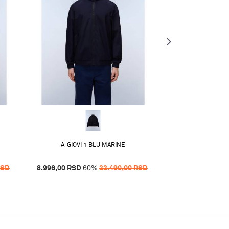
A-RIVALT
19.996,00
RSD
6
A-GIOVI 1 BLU MARINE
RSD
8.996,00
RSD
60
%
22.490,00
RSD