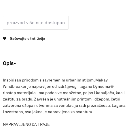
proizvod više nije dostupan
Sačuvajte u listi želja
Opis
Inspirisan prirodom s savremenim urbanim stilom, Makay
Windbreaker je napravljen od izdržljivog i lagano Dyneema®
ripstop materijala. Ima podesive manžetne, pojas i kapuljaču, kao i
zaštitu za bradu. Završen je unutrašnjim printom i džepom, četiri
zatvorena džepa i otvorima za ventilaciju radi prozračnosti. Lagana
i svestrana, ova jakna je napravljena za avanturu.
NAPRAVLJENO DA TRAJE