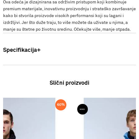
Ova odeća je dizajnirana sa održivim pristupom koji kombinuje
premium materijale, inovativnu proizvodnju i strateško završavanje
kako bi stvorila proizvode visokih performansi koji su lagani i
izdržljivi. Jer što duže traju, to više možete da uživate u njima, a
manje su štetne po životnu sredinu. Očekujte više, manje otpada.
Specifikacija
Uvoznik: Punto Blu d.o.o. Hadži-Melentijeva 59, Beograd, Srbija.
Proizvođač: VF International SAGL-Stabio, Švajcarska Zemlja
porekla: Kambodža Sastav: 82%POLIAMID, 18%POLITENE SS24
Slični proizvodi
60
%