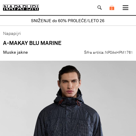
0
SNIŽENJE do 60% PROLEĆE/LETO 26
Napapijri
A-MAKAY BLU MARINE
Muske jakne
Šifra artikla:
NP0A4HPM1761