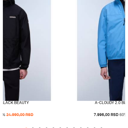
 BLACK BEAUTY
A-CLOUDY 2.0 BL
0
%
24.990,00
RSD
7.996,00
RSD
60
%