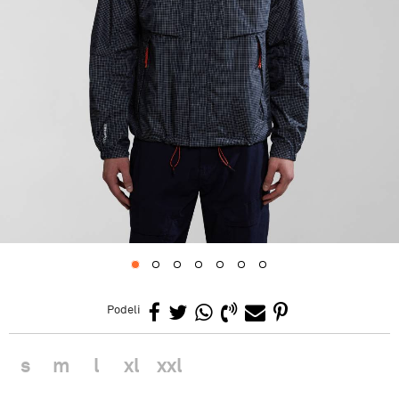
1
2
3
4
5
6
7
Podeli
s
m
l
xl
xxl