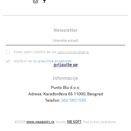
Newsletter
čitao sam i složio se sa
uslovima korišćenja
slažem se sa
pravilima privatnosti
prijavite se
Informacije
Punto Blu d.o.o.
Adresa:
Karađorđeva 65 11000, Beograd
Telefon:
069/5601589
www.napapijri.rs
NB SOFT
©2026
, Izrada
. Sva prava zadržana.