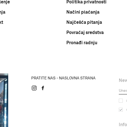
lenje
Politika privatnosti
nja
Načini plaćanja
kt
Najčešća pitanja
Povraćaj sredstva
Pronađi radnju
PRATITE NAS - NASLOVNA STRANA
New
Inf