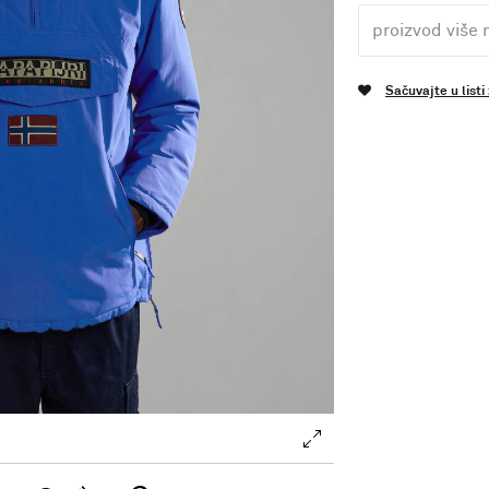
proizvod više 
Sačuvajte u listi
.