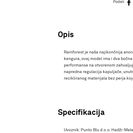
Podeli
Opis
Rainforest je naša najikončnija anor
kengura, ovaj model ima i dva bočna
performanse na otvorenom zahvaljujuć
napredna regulacija kapuljače, unut
recikliranog materijala bez perja ko
Specifikacija
Uvoznik: Punto Blu d.o.o. Hadži-Mele