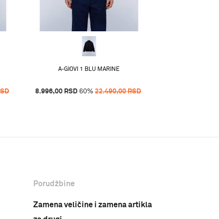
A-RIVALT
19.996,00
RSD
6
A-GIOVI 1 BLU MARINE
RSD
8.996,00
RSD
60
%
22.490,00
RSD
Porudžbine
Zamena veličine i zamena artikla