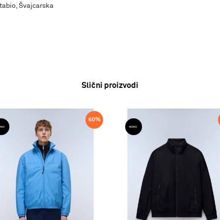
tabio, Švajcarska
Slični proizvodi
60
%