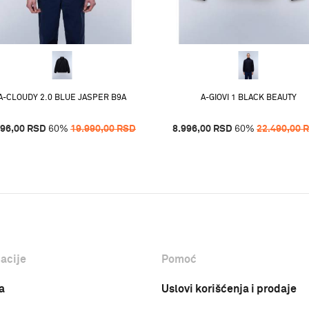
A-CLOUDY 2.0 BLUE JASPER B9A
A-GIOVI 1 BLACK BEAUTY
996,00
RSD
60
%
19.990,00
RSD
8.996,00
RSD
60
%
22.490,00
acije
Pomoć
a
Uslovi korišćenja i prodaje