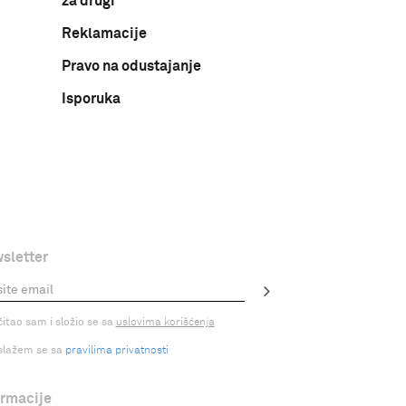
za drugi
Reklamacije
Pravo na odustajanje
Isporuka
sletter
čitao sam i složio se sa
uslovima korišćenja
slažem se sa
pravilima privatnosti
ormacije