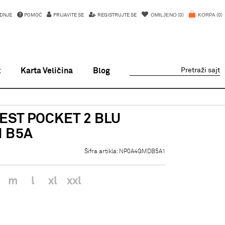
OMILJENO
KORPA
DNJE
POMOĆ
PRIJAVITE SE
REGISTRUJTE SE
0
0
t
Karta Veličina
Blog
Pretraži sajt
EST POCKET 2 BLU
 B5A
Šifra artikla:
NP0A4GMDB5A1
m
l
xl
xxl