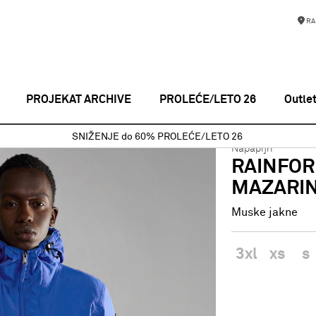
RA
PROJEKAT ARCHIVE
PROLEĆE/LETO 26
Outle
uske jakne
RAINFOREST POCKET 2 BLU MAZARIN B5A
SNIŽENJE do 60% PROLEĆE/LETO 26
Napapijri
RAINFOR
MAZARIN
Muske jakne
3xl
xs
s