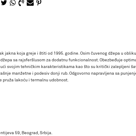
ak jakna koja greje i štiti od 1995. godine. Osim čuvenog džepa u oblik
 džepa sa rajsferšlusom za dodatnu funkcionalnost. Obezbeđuje optim
i svojim tehničkim karakteristikama kao što su kritički zalepljeni ša
rašnje manžetne i podesiv donji rub. Odgovorno napravljena sa punjen
je pruža lakoću i termalnu udobnost.
ntijeva 59, Beograd, Srbija.