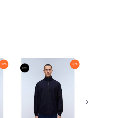
60
%
60
%