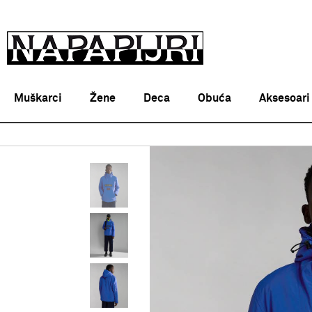
Muškarci
Žene
Deca
Obuća
Aksesoari
Napapijri Srbija online
PROIZVODI
ODEĆA
JAKNE
M