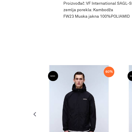
Proizvođač: VF International SAGL-S
zemlja porekla: Kambodža
FW23 Muska jakna 100%POLIAMID
60
%
60
%