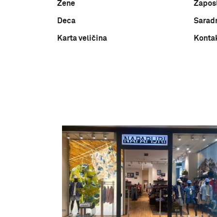
Žene
Zapos
Deca
Sarad
Karta veličina
Konta