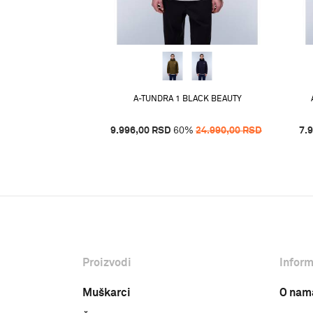
BLACK BEAUTY
%
17.490,00
RSD
A-TUNDRA 1 BLACK BEAUTY
9.996,00
RSD
60
%
24.990,00
RSD
7.
Proizvodi
Inform
Muškarci
O nam