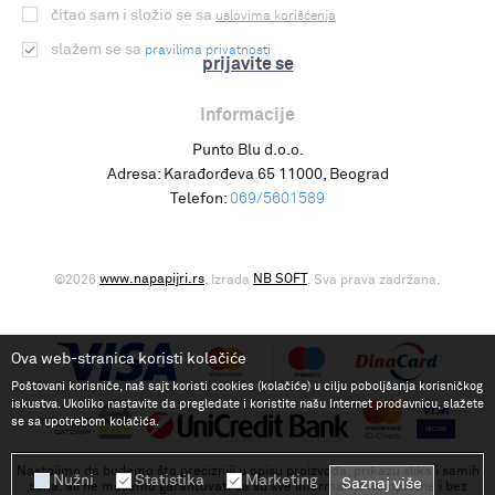
čitao sam i složio se sa
uslovima korišćenja
slažem se sa
pravilima privatnosti
prijavite se
Informacije
Punto Blu d.o.o.
Adresa:
Karađorđeva 65 11000, Beograd
Telefon:
069/5601589
www.napapijri.rs
NB SOFT
©2026
, Izrada
. Sva prava zadržana.
Ova web-stranica koristi kolačiće
Poštovani korisniče, naš sajt koristi cookies (kolačiće) u cilju poboljšanja korisničkog
iskustva. Ukoliko nastavite da pregledate i koristite našu Internet prodavnicu, slažete
se sa upotrebom kolačića.
Nastojimo da budemo što precizniji u opisu proizvoda, prikazu slika i samih
Nužni
Statistika
Marketing
Saznaj više
cena, ali ne možemo garantovati da su sve informacije kompletne i bez