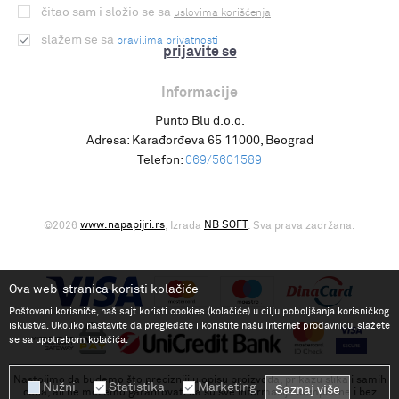
čitao sam i složio se sa
uslovima korišćenja
slažem se sa
pravilima privatnosti
prijavite se
Informacije
Punto Blu d.o.o.
Adresa:
Karađorđeva 65 11000, Beograd
Telefon:
069/5601589
www.napapijri.rs
NB SOFT
©2026
, Izrada
. Sva prava zadržana.
Ova web-stranica koristi kolačiće
Poštovani korisniče, naš sajt koristi cookies (kolačiće) u cilju poboljšanja korisničkog
iskustva. Ukoliko nastavite da pregledate i koristite našu Internet prodavnicu, slažete
se sa upotrebom kolačića.
Nastojimo da budemo što precizniji u opisu proizvoda, prikazu slika i samih
Nužni
Statistika
Marketing
Saznaj više
cena, ali ne možemo garantovati da su sve informacije kompletne i bez