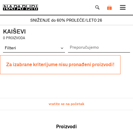
0
SNIŽENJE do 60% PROLEĆE/LETO 26
KAIŠEVI
0 PROIZVODA
Filteri
Za izabrane kriterijume nisu pronađeni proizvodi!
vratite se na početak
Proizvodi