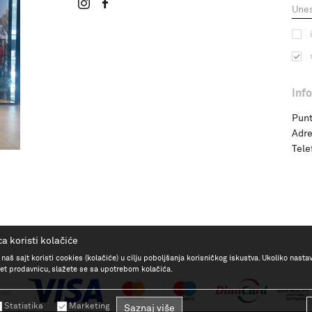
Inf
Punt
Adre
Tele
a koristi kolačiće
 naš sajt koristi cookies (kolačiće) u cilju poboljšanja korisničkog iskustva. Ukoliko nasta
rnet prodavnicu, slažete se sa upotrebom kolačića.
ana.
Statistika
Marketing
Saznaj više