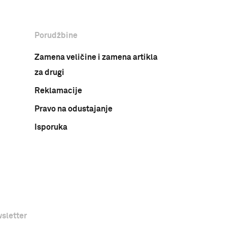
Porudžbine
Zamena veličine i zamena artikla
za drugi
Reklamacije
Pravo na odustajanje
Isporuka
sletter