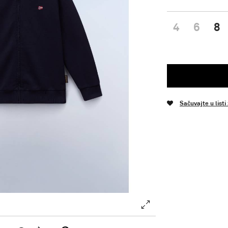
4
6
8
Sačuvajte u listi
.