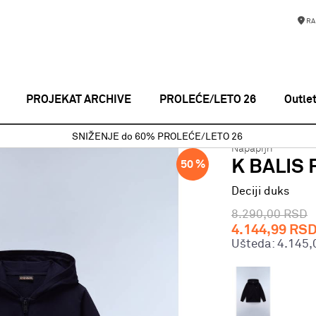
RA
PROJEKAT ARCHIVE
PROLEĆE/LETO 26
Outle
Deciji duks
K BALIS FZH BLU MARINE
SNIŽENJE do 60% PROLEĆE/LETO 26
Napapijri
K BALIS
50
%
Deciji duks
8.290,00
RSD
4.144,99
RS
Ušteda:
4.145,