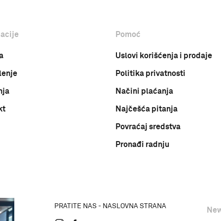
acije
Pomoć
a
Uslovi korišćenja i prodaje
lenje
Politika privatnosti
nja
Načini plaćanja
kt
Najčešća pitanja
Povraćaj sredstva
Pronađi radnju
PRATITE NAS - NASLOVNA STRANA
New