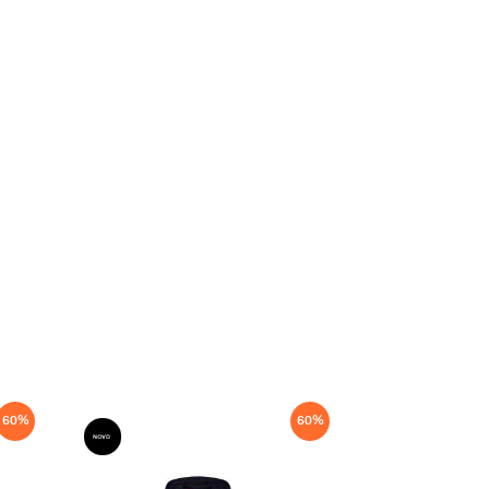
60
%
60
%