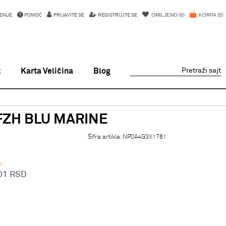
OMILJENO
KORPA
DNJE
POMOĆ
PRIJAVITE SE
REGISTRUJTE SE
0
0
t
Karta Veličina
Blog
Pretraži sajt
 FZH BLU MARINE
Šifra artikla:
NP0A4G3X1761
D
01
RSD