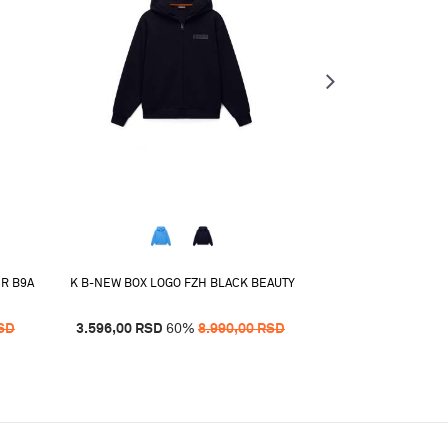
ER B9A
K B-NEW BOX LOGO FZH BLACK BEAUTY
K B-NEW BOX LO
SD
3.596,00
RSD
60
%
8.990,00
RSD
3.596,00
RSD
6