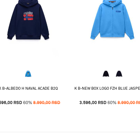
K B-ALBEDO H NAVAL ACADE B2Q
K B-NEW BOX LOGO FZH BLUE JASP
596,00
RSD
60
%
8.990,00
RSD
3.596,00
RSD
60
%
8.990,00
R