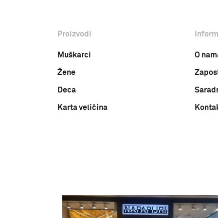
Proizvodi
Inform
Muškarci
O nam
Žene
Zapos
Deca
Sarad
Karta veličina
Konta