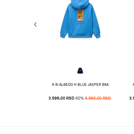
 H AOP F0N
K B-ALBEDO H BLUE JASPER B9A
%
8.690,00
RSD
3.596,00
RSD
60
%
8.990,00
RSD
3.