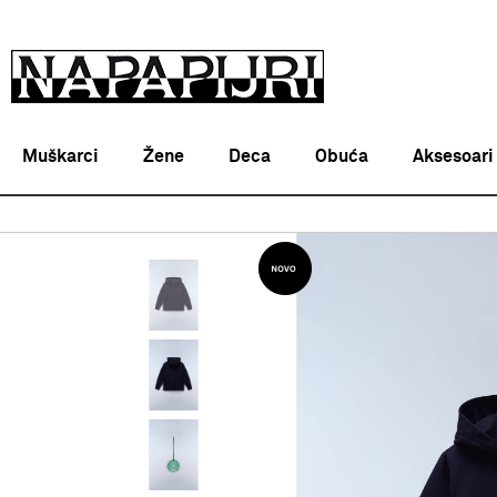
Muškarci
Žene
Deca
Obuća
Aksesoari
Napapijri Srbija online
PROIZVODI
ODEĆA
DUKSEVI