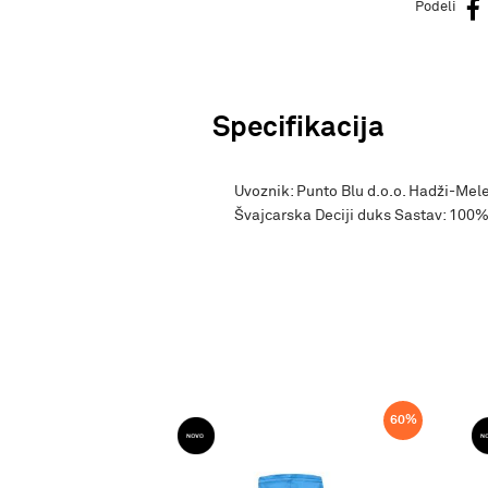
Podeli
Specifikacija
Uvoznik: Punto Blu d.o.o. Hadži-Mele
Švajcarska Deciji duks Sastav: 100
52
%
60
%