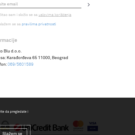
čitao sam i složio se sa
uslovima korišćenja
slažem se sa
pravilima privatnosti
ormacije
o Blu d.o.o.
sa:
Karađorđeva 65 11000, Beograd
fon:
069/5601589
vite da pregledate i
Slažem se