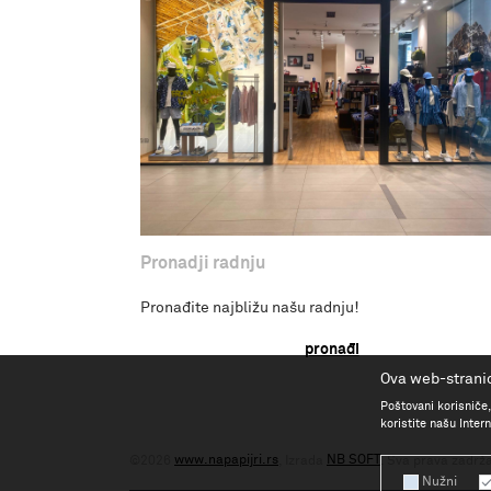
Pronadji radnju
Pronađite najbližu našu radnju!
pronađi
Ova web-stranic
Poštovani korisniče,
koristite našu Inte
www.napapijri.rs
NB SOFT
©2026
, Izrada
. Sva prava zadrž
Nužni