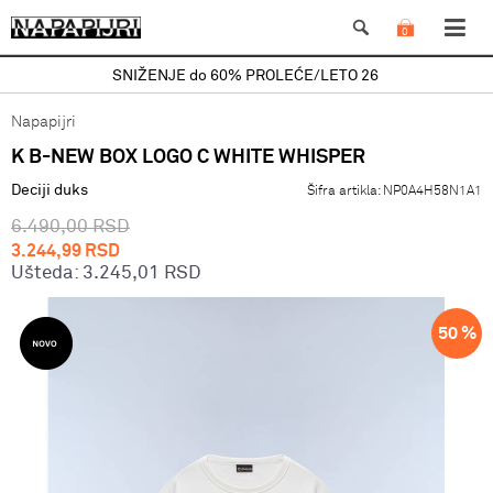
0
SNIŽENJE do 60% PROLEĆE/LETO 26
Napapijri
K B-NEW BOX LOGO C WHITE WHISPER
Deciji duks
Šifra artikla:
NP0A4H58N1A1
6.490,00
RSD
3.244,99
RSD
Ušteda:
3.245,01
RSD
50
%