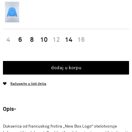
4
6
8
10
12
14
16
dodaj u korpu
Sačuvajte u listi želja
Opis
Dukserica od francuskog frotira „New Box Logo“ otelotvoruje