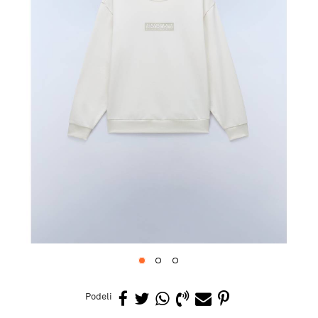
1
2
3
Podeli