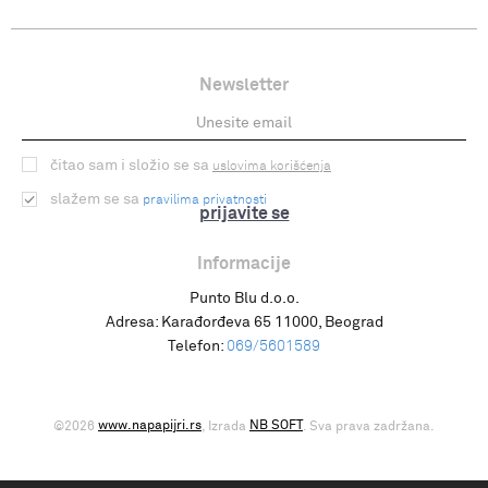
Newsletter
čitao sam i složio se sa
uslovima korišćenja
slažem se sa
pravilima privatnosti
prijavite se
Informacije
Punto Blu d.o.o.
Adresa:
Karađorđeva 65 11000, Beograd
Telefon:
069/5601589
www.napapijri.rs
NB SOFT
©2026
, Izrada
. Sva prava zadržana.