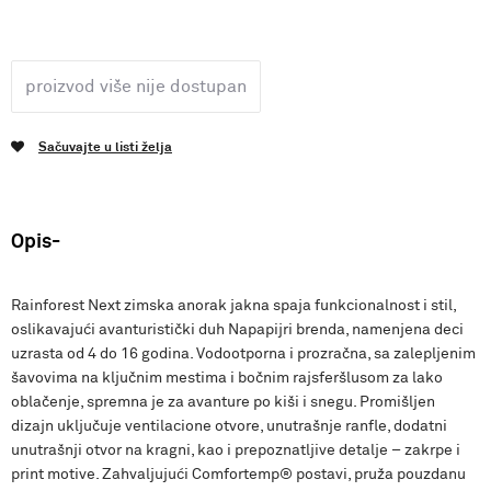
proizvod više nije dostupan
Sačuvajte u listi želja
Opis
Rainforest Next zimska anorak jakna spaja funkcionalnost i stil,
oslikavajući avanturistički duh Napapijri brenda, namenjena deci
uzrasta od 4 do 16 godina. Vodootporna i prozračna, sa zalepljenim
šavovima na ključnim mestima i bočnim rajsferšlusom za lako
oblačenje, spremna je za avanture po kiši i snegu. Promišljen
dizajn uključuje ventilacione otvore, unutrašnje ranfle, dodatni
unutrašnji otvor na kragni, kao i prepoznatljive detalje – zakrpe i
print motive. Zahvaljujući Comfortemp® postavi, pruža pouzdanu