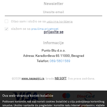
Newsletter
čitao sam i složio se sa
uslovima korišćenja
slažem se sa
pravilima privatnosti
prijavite se
Informacije
Punto Blu d.o.o.
Adresa:
Karađorđeva 65 11000, Beograd
Telefon:
069/5601589
www.napapijri.rs
NB SOFT
©2026
, Izrada
. Sva prava zadržana.
Ova web-stranica koristi kolačiće
Poštovani korisniče, naš sajt koristi cookies (kolačiće) u cilju poboljšanja korisničkog
iskustva. Ukoliko nastavite da pregledate i koristite našu Internet prodavnicu, slažete