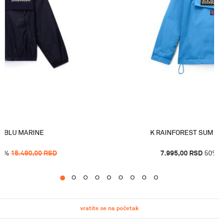
I BLU MARINE
K RAINFOREST SUM 4
0
%
15.490,00
RSD
7.995,00
RSD
50
%
1
2
3
4
5
6
7
8
9
vratite se na početak