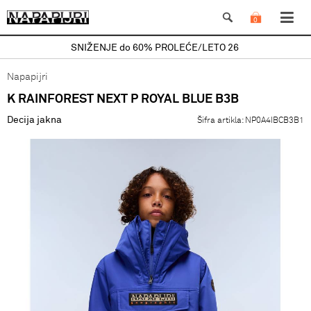
0
SNIŽENJE do 60% PROLEĆE/LETO 26
Napapijri
K RAINFOREST NEXT P ROYAL BLUE B3B
Decija jakna
Šifra artikla:
NP0A4IBCB3B1