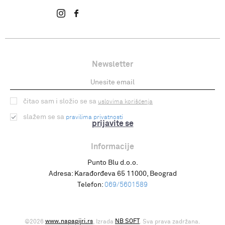
Newsletter
čitao sam i složio se sa
uslovima korišćenja
slažem se sa
pravilima privatnosti
prijavite se
Informacije
Punto Blu d.o.o.
Adresa:
Karađorđeva 65 11000, Beograd
Telefon:
069/5601589
www.napapijri.rs
NB SOFT
©2026
, Izrada
. Sva prava zadržana.