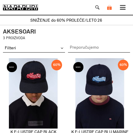
0
SNIŽENJE do 60% PROLEĆE/LETO 26
AKSESOARI
3 PROIZVODA
Filteri
60
%
60
%
K F-LUSTRE CAP BLACK
K F-LUSTRE CAP BLU MARINE