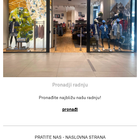
Povraćaj sredstva
Isporuka
Pronađi radnju
Pronadji radnju
Pronađite najbližu našu radnju!
pronađi
PRATITE NAS - NASLOVNA STRANA