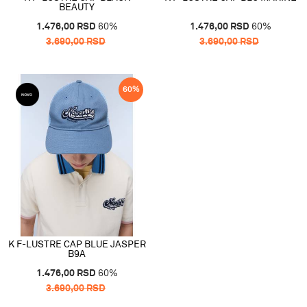
BEAUTY
1.476,00
RSD
60
%
1.476,00
RSD
60
%
3.690,00
RSD
3.690,00
RSD
60
%
K F-LUSTRE CAP BLUE JASPER
B9A
1.476,00
RSD
60
%
3.690,00
RSD